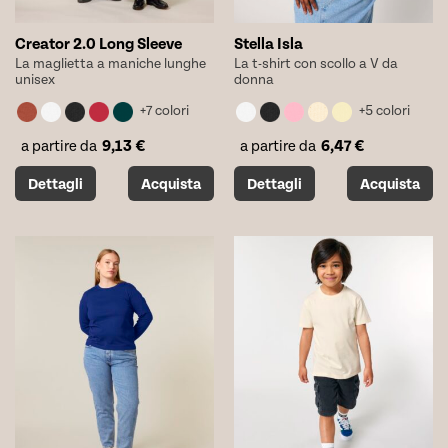
Creator 2.0 Long Sleeve
Stella Isla
La maglietta a maniche lunghe
La t-shirt con scollo a V da
unisex
donna
+7 colori
+5 colori
9,13
€
6,47
€
a partire da
a partire da
Questo
Questo
Dettagli
Acquista
Dettagli
Acquista
prodotto
prodotto
ha
ha
più
più
varianti.
varianti.
Le
Le
opzioni
opzioni
possono
possono
essere
essere
scelte
scelte
nella
nella
pagina
pagina
del
del