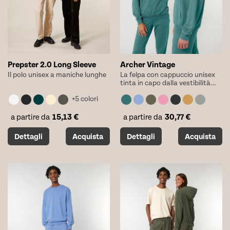
nella
nella
pagina
pagina
del
del
prodotto
prodotto
Prepster 2.0 Long Sleeve
Archer Vintage
Il polo unisex a maniche lunghe
La felpa con cappuccio unisex
tinta in capo dalla vestibilità
media
+5 colori
15,13
€
30,77
€
a partire da
a partire da
Questo
Questo
Dettagli
Acquista
Dettagli
Acquista
prodotto
prodotto
ha
ha
più
più
varianti.
varianti.
Le
Le
opzioni
opzioni
possono
possono
essere
essere
scelte
scelte