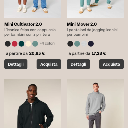
del
del
prodotto
prodotto
Mini Cultivator 2.0
Mini Mover 2.0
L'iconica felpa con cappuccio
I pantaloni da jogging iconici
per bambini con zip intera
per bambini
+4 colori
20,83
€
17,28
€
a partire da
a partire da
Questo
Questo
Dettagli
Acquista
Dettagli
Acquista
prodotto
prodotto
ha
ha
più
più
varianti.
varianti.
Le
Le
opzioni
opzioni
possono
possono
essere
essere
scelte
scelte
nella
nella