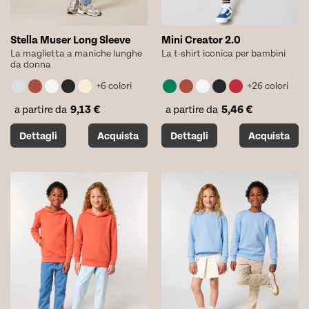
prodotto
prodotto
Stella Muser Long Sleeve
Mini Creator 2.0
La maglietta a maniche lunghe
La t-shirt iconica per bambini
da donna
+6 colori
+26 colori
9,13
€
5,46
€
a partire da
a partire da
Questo
Questo
Dettagli
Acquista
Dettagli
Acquista
prodotto
prodotto
ha
ha
più
più
varianti.
varianti.
Le
Le
opzioni
opzioni
possono
possono
essere
essere
scelte
scelte
nella
nella
pagina
pagina
del
del