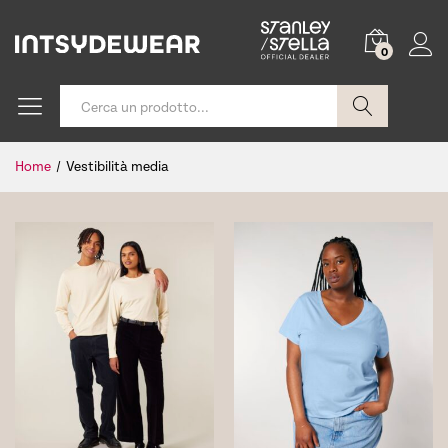
0
Cerca
Home
/
Vestibilità media