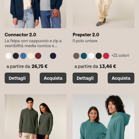
pagina
pagina
del
del
prodotto
prodotto
Connector 2.0
Prepster 2.0
La felpa con cappuccio e zip a
Il polo unisex
vestibilità media iconica e
leggera unisex
+21 colori
26,75
€
13,46
€
a partire da
a partire da
Questo
Questo
Dettagli
Acquista
Dettagli
Acquista
prodotto
prodotto
ha
ha
più
più
varianti.
varianti.
Le
Le
opzioni
opzioni
possono
possono
essere
essere
scelte
scelte