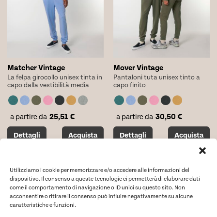
nella
nella
pagina
pagina
del
del
prodotto
prodotto
Matcher Vintage
Mover Vintage
La felpa girocollo unisex tinta in
Pantaloni tuta unisex tinto a
capo dalla vestibilità media
capo finito
25,51
€
30,50
€
a partire da
a partire da
Questo
Questo
Dettagli
Acquista
Dettagli
Acquista
prodotto
prodotto
ha
ha
più
più
varianti.
varianti.
Utilizziamo i cookie per memorizzare e/o accedere alle informazioni del
dispositivo. Il consenso a queste tecnologie ci permetterà di elaborare dati
Le
Le
come il comportamento di navigazione o ID unici su questo sito. Non
opzioni
opzioni
acconsentire o ritirare il consenso può influire negativamente su alcune
possono
possono
caratteristiche e funzioni.
essere
essere