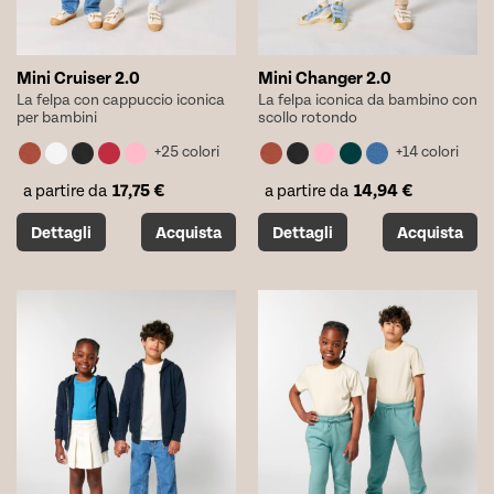
prodotto
prodotto
Mini Cruiser 2.0
Mini Changer 2.0
La felpa con cappuccio iconica
La felpa iconica da bambino con
per bambini
scollo rotondo
+25 colori
+14 colori
17,75
€
14,94
€
a partire da
a partire da
Questo
Questo
Dettagli
Acquista
Dettagli
Acquista
prodotto
prodotto
ha
ha
più
più
varianti.
varianti.
Le
Le
opzioni
opzioni
possono
possono
essere
essere
scelte
scelte
nella
nella
pagina
pagina