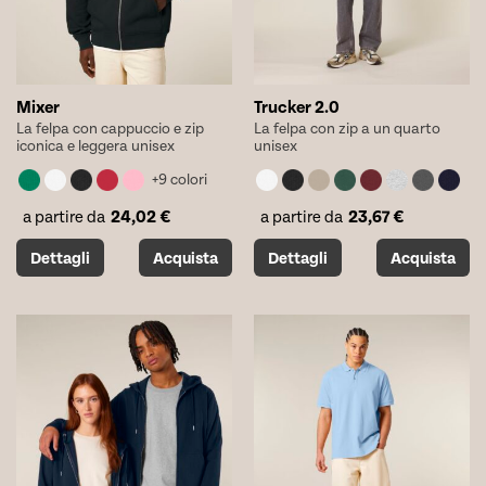
pagina
pagina
del
del
prodotto
prodotto
Mixer
Trucker 2.0
La felpa con cappuccio e zip
La felpa con zip a un quarto
iconica e leggera unisex
unisex
+9 colori
24,02
€
23,67
€
a partire da
a partire da
Questo
Questo
Dettagli
Acquista
Dettagli
Acquista
prodotto
prodotto
ha
ha
più
più
varianti.
varianti.
Le
Le
opzioni
opzioni
possono
possono
essere
essere
scelte
scelte
nella
nella