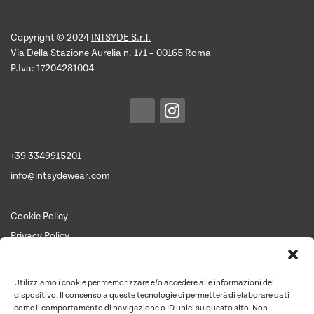
Copyright © 2024
INTSYDE S.r.l.
Via Della Stazione Aurelia n. 171 – 00165 Roma
P.Iva: 17204281004
+39 3349915201
info@intsydewear.com
Cookie Policy
Privacy Policy
Termini e Condizioni
Chi siamo
Utilizziamo i cookie per memorizzare e/o accedere alle informazioni del
Contattaci per un preventivo
dispositivo. Il consenso a queste tecnologie ci permetterà di elaborare dati
come il comportamento di navigazione o ID unici su questo sito. Non
Contatti