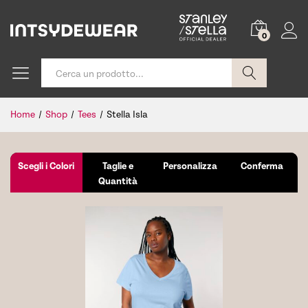
0
Cerca
Home
/
Shop
/
Tees
/
Stella Isla
Scegli i Colori
Taglie e
Personalizza
Conferma
Quantità