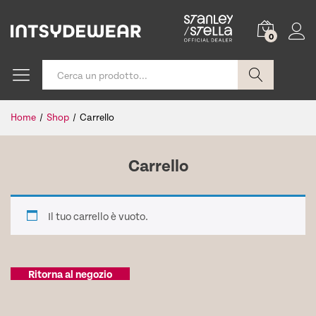
0
Cerca
Home
/
Shop
/
Carrello
Carrello
Il tuo carrello è vuoto.
Ritorna al negozio