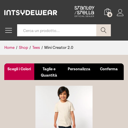
0
Cerca
Home
/
Shop
/
Tees
/
Mini Creator 2.0
Scegli i Colori
Taglie e
Personalizza
Conferma
Quantità