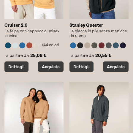
del
del
prodotto
prodotto
Cruiser 2.0
Stanley Quester
La felpa con cappuccio unisex
La giacca in pile senza maniche
iconica
da uomo
+44 colori
25,08
€
20,55
€
a partire da
a partire da
Questo
Questo
Dettagli
Acquista
Dettagli
Acquista
prodotto
prodotto
ha
ha
più
più
varianti.
varianti.
Le
Le
opzioni
opzioni
possono
possono
essere
essere
scelte
scelte
nella
nella