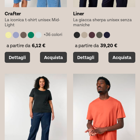
Crafter
Liner
La iconica t-shirt unisex Mid-
La giacca sherpa unisex senza
Light
maniche
+36 colori
6,12
€
39,20
€
a partire da
a partire da
Questo
Questo
Dettagli
Acquista
Dettagli
Acquista
prodotto
prodotto
ha
ha
più
più
varianti.
varianti.
Le
Le
opzioni
opzioni
possono
possono
essere
essere
scelte
scelte
nella
nella
pagina
pagina
del
del