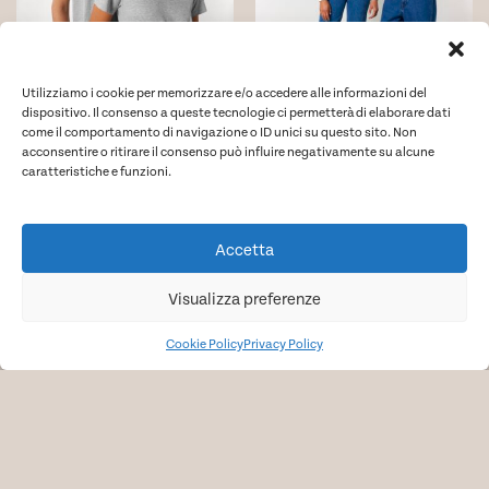
nella
nella
pagina
pagina
del
del
Utilizziamo i cookie per memorizzare e/o accedere alle informazioni del
prodotto
prodotto
dispositivo. Il consenso a queste tecnologie ci permetterà di elaborare dati
come il comportamento di navigazione o ID unici su questo sito. Non
Rocker
Drummer 2.0
acconsentire o ritirare il consenso può influire negativamente su alcune
caratteristiche e funzioni.
La t-shirt essenziale unisex
L'immancabile felpa con
cappuccio unisex
+16 colori
+23 colori
Accetta
5,27
€
20,55
€
a partire da
a partire da
Questo
Questo
Visualizza preferenze
Dettagli
Acquista
Dettagli
Acquista
prodotto
prodotto
ha
ha
Cookie Policy
Privacy Policy
più
più
varianti.
varianti.
Le
Le
opzioni
opzioni
possono
possono
essere
essere