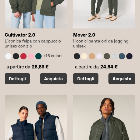
pagina
pagina
del
del
prodotto
prodotto
Cultivator 2.0
Mover 2.0
L'iconica felpa con cappuccio
I iconici pantaloni da jogging
unisex con zip
unisex
+16 colori
28,86
€
24,84
€
a partire da
a partire da
Questo
Questo
Dettagli
Acquista
Dettagli
Acquista
prodotto
prodotto
ha
ha
più
più
varianti.
varianti.
Le
Le
opzioni
opzioni
possono
possono
essere
essere
scelte
scelte