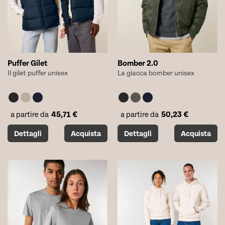
nella
nella
pagina
pagina
del
del
prodotto
prodotto
Puffer Gilet
Bomber 2.0
Il gilet puffer unisex
La giacca bomber unisex
45,71
€
50,23
€
a partire da
a partire da
Questo
Questo
Dettagli
Acquista
Dettagli
Acquista
prodotto
prodotto
ha
ha
più
più
varianti.
varianti.
Le
Le
opzioni
opzioni
possono
possono
essere
essere
scelte
scelte