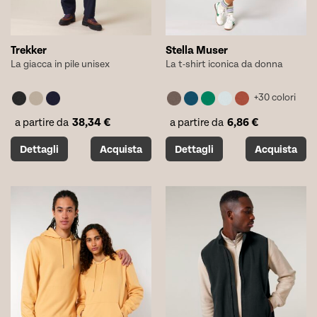
prodotto
prodotto
Trekker
Stella Muser
La giacca in pile unisex
La t-shirt iconica da donna
+30 colori
38,34
€
6,86
€
a partire da
a partire da
Questo
Questo
Dettagli
Acquista
Dettagli
Acquista
prodotto
prodotto
ha
ha
più
più
varianti.
varianti.
Le
Le
opzioni
opzioni
possono
possono
essere
essere
scelte
scelte
nella
nella
pagina
pagina