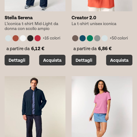
prodotto
prodotto
Stella Serena
Creator 2.0
L'iconica t-shirt Mid-Light da
La t-shirt unisex iconica
donna con scollo ampio
+16 colori
+50 colori
6,12
€
6,86
€
a partire da
a partire da
Questo
Questo
Dettagli
Acquista
Dettagli
Acquista
prodotto
prodotto
ha
ha
più
più
varianti.
varianti.
Le
Le
opzioni
opzioni
possono
possono
essere
essere
scelte
scelte
nella
nella
pagina
pagina
del
del