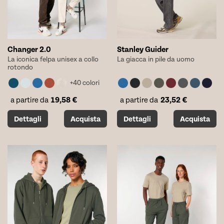
pagina
pagina
del
del
prodotto
prodotto
Changer 2.0
Stanley Guider
La iconica felpa unisex a collo
La giacca in pile da uomo
rotondo
+40 colori
19,58
€
23,52
€
a partire da
a partire da
Questo
Questo
Dettagli
Acquista
Dettagli
Acquista
prodotto
prodotto
ha
ha
più
più
varianti.
varianti.
Le
Le
opzioni
opzioni
possono
possono
essere
essere
scelte
scelte
nella
nella