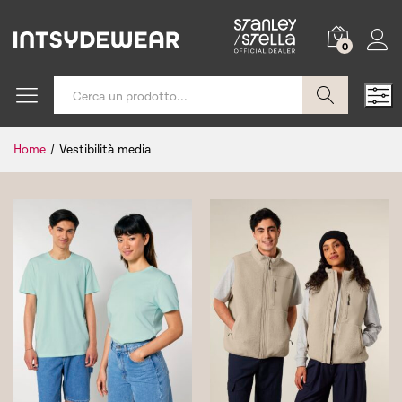
0
Cerca
Home
/
Vestibilità media