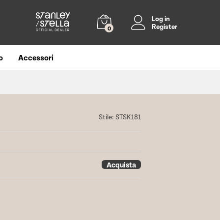
Log in
Register
0
o
Accessori
Stile:
STSK181
Acquista