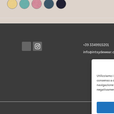
+39 3349915201
info@intsydewear.
Utilizziamo i
consenso a q
navigazione o
negativament