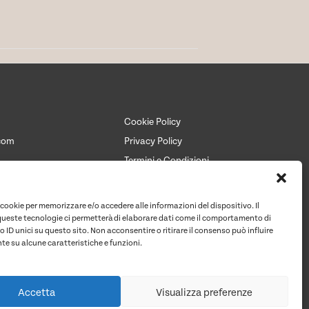
Cookie Policy
com
Privacy Policy
Termini e Condizioni
Chi siamo
Contattaci per un preventivo
 cookie per memorizzare e/o accedere alle informazioni del dispositivo. Il
Contatti
ueste tecnologie ci permetterà di elaborare dati come il comportamento di
 ID unici su questo sito. Non acconsentire o ritirare il consenso può influire
e su alcune caratteristiche e funzioni.
Accetta
Visualizza preferenze