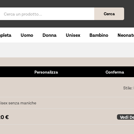
Cerca
pleta
Uomo
Donna
Unisex
Bambino
Neonat
Personalizza
Conferma
Stile:
nisex senza maniche
20
€
Vedi De