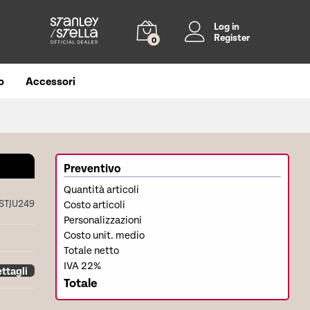
Log in
Register
0
o
Accessori
Preventivo
Quantità articoli
STJU249
Costo articoli
Personalizzazioni
Costo unit. medio
Totale netto
IVA 22%
ttagli
Totale