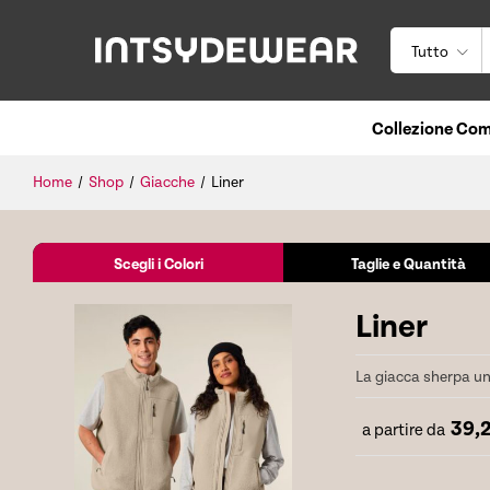
Tutto
Collezione Com
Home
/
Shop
/
Giacche
/
Liner
Scegli i Colori
Taglie e Quantità
Liner
La giacca sherpa u
39,
a partire da