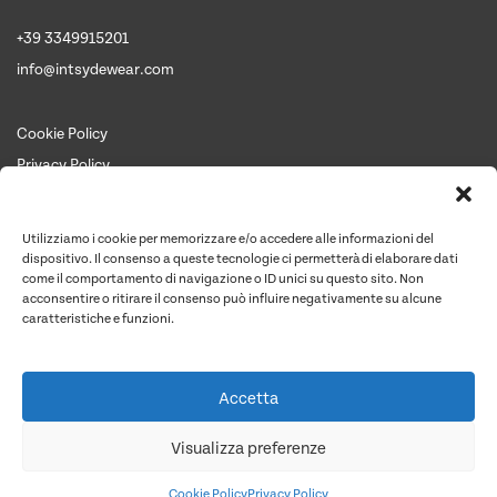
+39 3349915201
info@intsydewear.com
Cookie Policy
Privacy Policy
Termini e Condizioni
Chi siamo
Utilizziamo i cookie per memorizzare e/o accedere alle informazioni del
Contattaci per un preventivo
dispositivo. Il consenso a queste tecnologie ci permetterà di elaborare dati
come il comportamento di navigazione o ID unici su questo sito. Non
Contatti
acconsentire o ritirare il consenso può influire negativamente su alcune
caratteristiche e funzioni.
Preventivo
Accetta
Quantità articoli
Costo unit. medio
Costo articoli
Totale netto
Visualizza preferenze
Personalizzazioni
IVA 22%
Totale
Cookie Policy
Privacy Policy