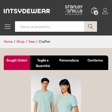
0
Cerca
Home
/
Shop
/
Tees
/
Crafter
Scegli i Colori
Taglie e
Personalizza
Conferma
Quantità