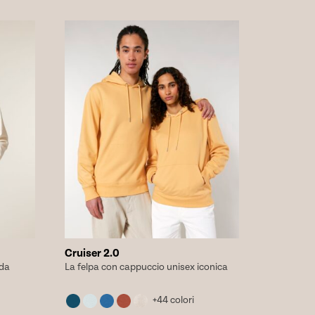
varianti.
Le
opzioni
possono
essere
scelte
nella
pagina
del
prodotto
Cruiser 2.0
 da
La felpa con cappuccio unisex iconica
+44 colori