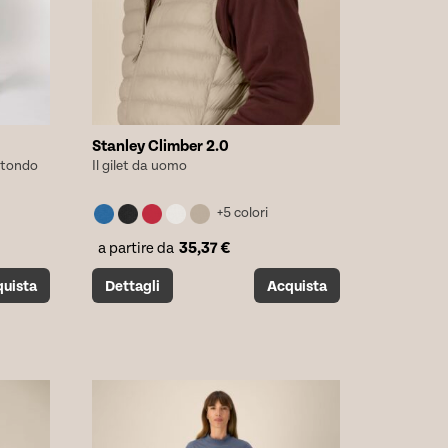
Stanley Climber 2.0
rotondo
Il gilet da uomo
+5 colori
35,37
€
a partire da
Questo
uista
Dettagli
Acquista
prodotto
ha
più
varianti.
Le
opzioni
possono
essere