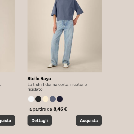
scelte
nella
pagina
del
prodotto
Stella Raya
t
La t-shirt donna corta in cotone
riciclato
8,46
€
a partire da
Questo
uista
Dettagli
Acquista
prodotto
ha