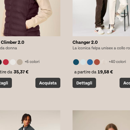
a Climber 2.0
Changer 2.0
et da donna
La iconica felpa unisex a collo 
+6 colori
+40 colori
35,37
€
19,58
€
tire da
a partire da
o
Questo
tagli
Acquista
Dettagli
Acq
tto
prodotto
ha
più
i.
varianti.
Le
i
opzioni
no
possono
essere