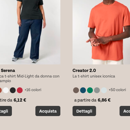
nella
a
pagina
del
tto
prodotto
a Serena
Creator 2.0
ica t-shirt Mid-Light da donna con
La t-shirt unisex iconica
 ampio
+16 colori
+50 colori
6,12
€
6,86
€
tire da
a partire da
o
Questo
tagli
Acquista
Dettagli
Acq
tto
prodotto
ha
più