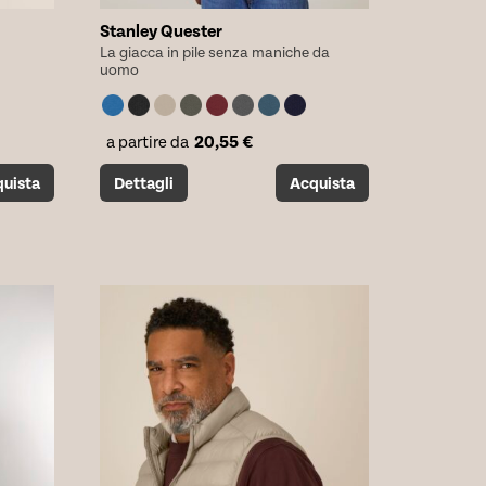
Stanley Quester
La giacca in pile senza maniche da
uomo
20,55
€
a partire da
Questo
uista
Dettagli
Acquista
prodotto
ha
più
varianti.
Le
opzioni
possono
essere
scelte
nella
pagina
del
prodotto