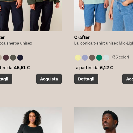
er
Crafter
cca sherpa unisex
La iconica t-shirt unisex Mid-Lig
+36 colori
45,51
€
6,12
€
tire da
a partire da
o
Questo
tagli
Acquista
Dettagli
Acq
tto
prodotto
ha
più
i.
varianti.
Le
i
opzioni
no
possono
essere
scelte