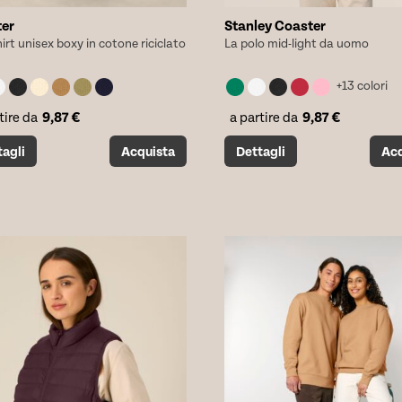
er
Stanley Coaster
hirt unisex boxy in cotone riciclato
La polo mid-light da uomo
+13 colori
9,87
€
9,87
€
tire da
a partire da
o
Questo
tagli
Acquista
Dettagli
Acq
tto
prodotto
ha
più
i.
varianti.
Le
i
opzioni
no
possono
essere
scelte
nella
a
pagina
del
tto
prodotto