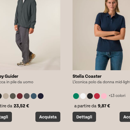
scelte
nella
a
pagina
del
tto
prodotto
ey Guider
Stella Coaster
cca in pile da uomo
L’iconica polo da donna mid-ligh
+13 colori
23,52
€
9,87
€
tire da
a partire da
o
Questo
tagli
Acquista
Dettagli
Acq
tto
prodotto
ha