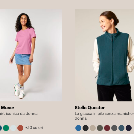
i.
varianti.
Le
i
opzioni
no
possono
essere
scelte
nella
a
pagina
del
tto
prodotto
a Muser
Stella Quester
hirt iconica da donna
La giacca in pile senza maniche
donna
+30 colori