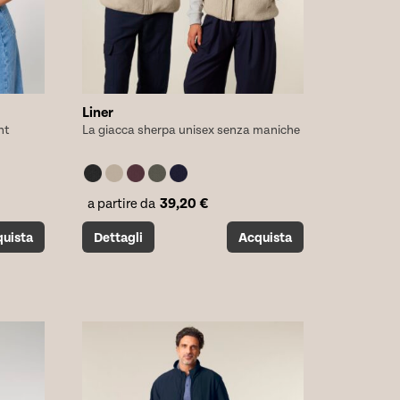
Liner
ht
La giacca sherpa unisex senza maniche
39,20
€
a partire da
Questo
uista
Dettagli
Acquista
prodotto
ha
più
varianti.
Le
opzioni
possono
essere
scelte