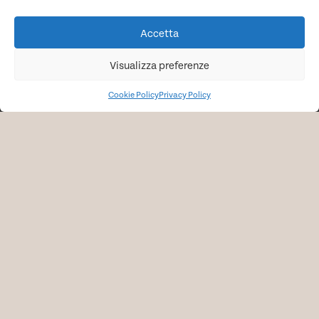
P.Iva: 17204281004
Accetta
Visualizza preferenze
+39 3349915201
Cookie Policy
Privacy Policy
info@intsydewear.com
Cookie Policy
Privacy Policy
Termini e Condizioni
Chi siamo
Contattaci per un preventivo
Contatti