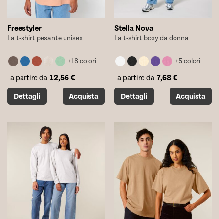
prodotto
prodotto
Freestyler
Stella Nova
La t-shirt pesante unisex
La t-shirt boxy da donna
+18 colori
+5 colori
12,56
€
7,68
€
a partire da
a partire da
Questo
Questo
Dettagli
Acquista
Dettagli
Acquista
prodotto
prodotto
ha
ha
più
più
varianti.
varianti.
Le
Le
opzioni
opzioni
possono
possono
essere
essere
scelte
scelte
nella
nella
pagina
pagina
del
del