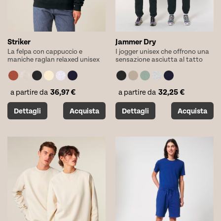
del
del
prodotto
prodotto
Striker
Jammer Dry
La felpa con cappuccio e
I jogger unisex che offrono una
maniche raglan relaxed unisex
sensazione asciutta al tatto
36,97
€
32,25
€
a partire da
a partire da
Questo
Questo
Dettagli
Acquista
Dettagli
Acquista
prodotto
prodotto
ha
ha
più
più
varianti.
varianti.
Le
Le
opzioni
opzioni
possono
possono
essere
essere
scelte
scelte
nella
nella