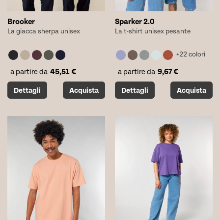
Brooker
Sparker 2.0
La giacca sherpa unisex
La t-shirt unisex pesante
+22 colori
45,51
€
9,67
€
a partire da
a partire da
Questo
Questo
Dettagli
Acquista
Dettagli
Acquista
prodotto
prodotto
ha
ha
più
più
varianti.
varianti.
Le
Le
opzioni
opzioni
possono
possono
essere
essere
scelte
scelte
nella
nella
pagina
pagina
del
del