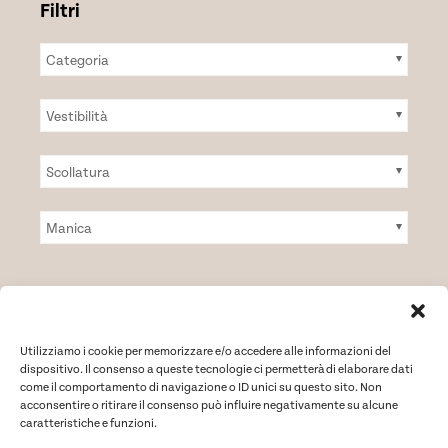
nella
pagina
Categoria
del
prodotto
Vestibilità
Scollatura
Manica
Utilizziamo i cookie per memorizzare e/o accedere alle informazioni del
dispositivo. Il consenso a queste tecnologie ci permetterà di elaborare dati
come il comportamento di navigazione o ID unici su questo sito. Non
acconsentire o ritirare il consenso può influire negativamente su alcune
Copyright © 2024
INTSYDE S.r.l.
caratteristiche e funzioni.
Via Della Stazione Aurelia n. 171 – 00165 Roma