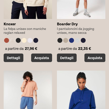
pagina
pagina
del
del
prodotto
prodotto
Knoxer
Boarder Dry
La felpa unisex con maniche
I pantaloncini da jogging
raglan relaxed
unisex, mano secca
27,96
€
22,35
€
a partire da
a partire da
Questo
Questo
Dettagli
Acquista
Dettagli
Acquista
prodotto
prodotto
ha
ha
più
più
varianti.
varianti.
Le
Le
opzioni
opzioni
possono
possono
essere
essere
scelte
scelte
nella
nella