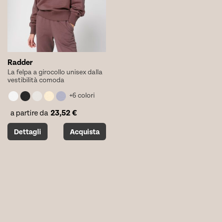
nella
nella
pagina
pagina
del
del
prodotto
prodotto
Radder
La felpa a girocollo unisex dalla
vestibilità comoda
+6 colori
23,52
€
a partire da
Questo
Dettagli
Acquista
prodotto
ha
più
varianti.
Le
opzioni
possono
essere
scelte