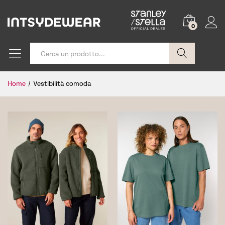
0
Cerca
Home
/
Vestibilità comoda