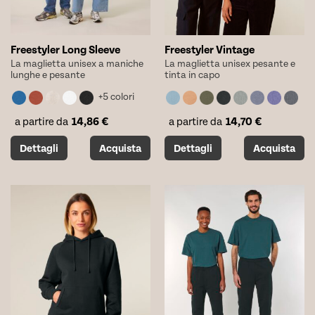
prodotto
prodotto
Freestyler Long Sleeve
Freestyler Vintage
La maglietta unisex a maniche
La maglietta unisex pesante e
lunghe e pesante
tinta in capo
+5 colori
14,86
€
14,70
€
a partire da
a partire da
Questo
Questo
Dettagli
Acquista
Dettagli
Acquista
prodotto
prodotto
ha
ha
più
più
varianti.
varianti.
Le
Le
opzioni
opzioni
possono
possono
essere
essere
scelte
scelte
nella
nella
pagina
pagina