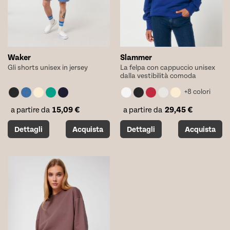
pagina
pagina
del
del
prodotto
prodotto
Waker
Slammer
Gli shorts unisex in jersey
La felpa con cappuccio unisex
dalla vestibilità comoda
+8 colori
15,09
€
29,45
€
a partire da
a partire da
Questo
Questo
Dettagli
Acquista
Dettagli
Acquista
prodotto
prodotto
ha
ha
più
più
varianti.
varianti.
Le
Le
opzioni
opzioni
possono
possono
essere
essere
scelte
scelte