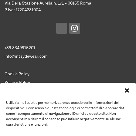
Via Della Stazione Aurelia n. 171 – 00165 Roma
P.Iva: 17204281004
+39 3349915201
info@intsydewear.com
Cookie Policy
Privacy Policy
Termini e Condizioni
Chi siamo
Utilizziamo i cookie per memorizzare e/o accedere alle informazioni del
Contattaci per un preventivo
dispositivo. Il consenso a queste tecnologie ci permetterà di elaborare dati
come il comportamento di navigazione o ID unici su questo sito. Non
Contatti
acconsentire o ritirare il consenso può influire negativamente su alcune
caratteristiche e funzioni.