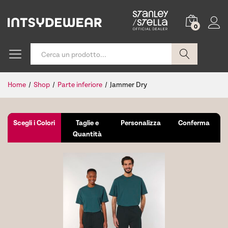
0
Cerca
Home
/
Shop
/
Parte inferiore
/
Jammer Dry
Scegli i Colori
Taglie e
Personalizza
Conferma
Quantità