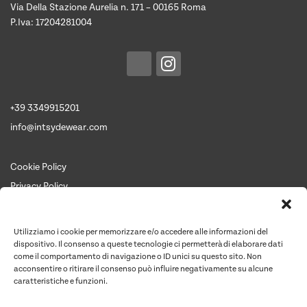
Via Della Stazione Aurelia n. 171 – 00165 Roma
P.Iva: 17204281004
+39 3349915201
info@intsydewear.com
Cookie Policy
Privacy Policy
Termini e Condizioni
Chi siamo
Utilizziamo i cookie per memorizzare e/o accedere alle informazioni del
Contattaci per un preventivo
dispositivo. Il consenso a queste tecnologie ci permetterà di elaborare dati
come il comportamento di navigazione o ID unici su questo sito. Non
Contatti
acconsentire o ritirare il consenso può influire negativamente su alcune
caratteristiche e funzioni.