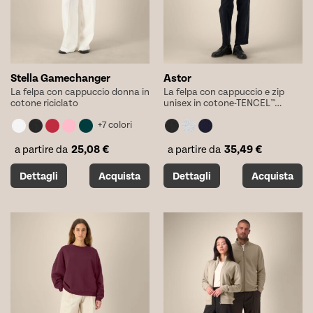
pagina
pagina
del
del
prodotto
prodotto
Stella Gamechanger
Astor
La felpa con cappuccio donna in
La felpa con cappuccio e zip
cotone riciclato
unisex in cotone-TENCEL™
Modal
+7 colori
25,08
€
35,49
€
a partire da
a partire da
Questo
Questo
Dettagli
Acquista
Dettagli
Acquista
prodotto
prodotto
ha
ha
più
più
varianti.
varianti.
Le
Le
opzioni
opzioni
possono
possono
essere
essere
scelte
scelte