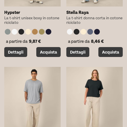
Hypster
Stella Raya
La t-shirt unisex boxy in cotone
La t-shirt donna corta in cotone
riciclato
riciclato
9,87
€
8,46
€
a partire da
a partire da
Questo
Questo
Dettagli
Acquista
Dettagli
Acquista
prodotto
prodotto
ha
ha
più
più
varianti.
varianti.
Le
Le
opzioni
opzioni
possono
possono
essere
essere
scelte
scelte
nella
nella
pagina
pagina
del
del