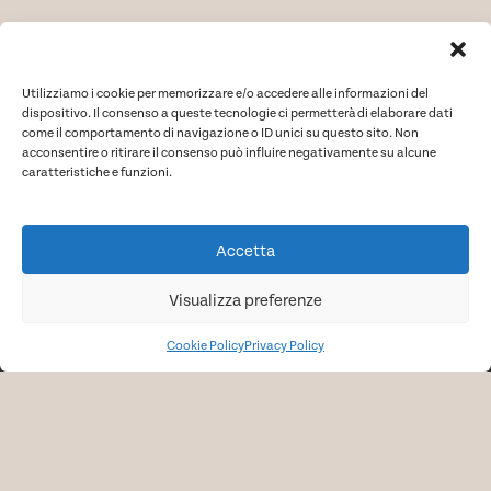
nella
nella
pagina
pagina
del
del
Utilizziamo i cookie per memorizzare e/o accedere alle informazioni del
prodotto
prodotto
dispositivo. Il consenso a queste tecnologie ci permetterà di elaborare dati
come il comportamento di navigazione o ID unici su questo sito. Non
acconsentire o ritirare il consenso può influire negativamente su alcune
Copyright © 2024
INTSYDE S.r.l.
caratteristiche e funzioni.
Via Della Stazione Aurelia n. 171 – 00165 Roma
P.Iva: 17204281004
Accetta
Visualizza preferenze
+39 3349915201
Cookie Policy
Privacy Policy
info@intsydewear.com
Cookie Policy
Privacy Policy