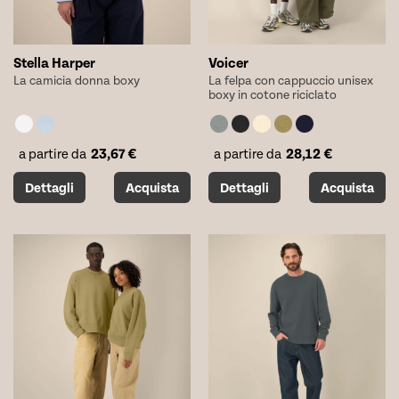
prodotto
prodotto
Stella Harper
Voicer
La camicia donna boxy
La felpa con cappuccio unisex
boxy in cotone riciclato
23,67
€
28,12
€
a partire da
a partire da
Questo
Questo
Dettagli
Acquista
Dettagli
Acquista
prodotto
prodotto
ha
ha
più
più
varianti.
varianti.
Le
Le
opzioni
opzioni
possono
possono
essere
essere
scelte
scelte
nella
nella
pagina
pagina