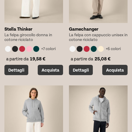
pagina
pagina
del
del
prodotto
prodotto
Stella Thinker
Gamechanger
La felpa girocollo donna in
La felpa con cappuccio unisex in
cotone riciclato
cotone riciclato
+7 colori
+6 colori
19,58
€
25,08
€
a partire da
a partire da
Questo
Questo
Dettagli
Acquista
Dettagli
Acquista
prodotto
prodotto
ha
ha
più
più
varianti.
varianti.
Le
Le
opzioni
opzioni
possono
possono
essere
essere
scelte
scelte
nella
nella