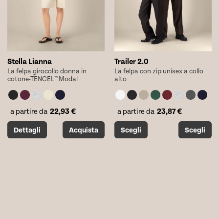
nella
nella
pagina
pagina
del
del
prodotto
prodotto
Stella Lianna
Trailer 2.0
La felpa girocollo donna in
La felpa con zip unisex a collo
cotone-TENCEL™ Modal
alto
22,93
€
23,87
€
a partire da
a partire da
Questo
Questo
Dettagli
Acquista
Scegli
Scegli
prodotto
prodotto
ha
ha
più
più
varianti.
varianti.
Le
Le
opzioni
opzioni
possono
possono
essere
essere
scelte
scelte