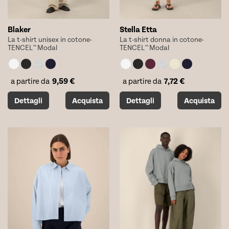
prodotto
prodotto
Blaker
Stella Etta
La t-shirt unisex in cotone-
La t-shirt donna in cotone-
TENCEL™ Modal
TENCEL™ Modal
9,59
€
7,72
€
a partire da
a partire da
Questo
Questo
Dettagli
Acquista
Dettagli
Acquista
prodotto
prodotto
ha
ha
più
più
varianti.
varianti.
Le
Le
opzioni
opzioni
possono
possono
essere
essere
scelte
scelte
nella
nella
pagina
pagina
del
del