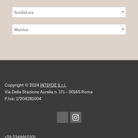
prodotto
Scollatura
Manica
Copyright © 2024
INTSYDE S.r.l.
Via Della Stazione Aurelia n. 171 – 00165 Roma
P.Iva: 17204281004
+39 3349915201