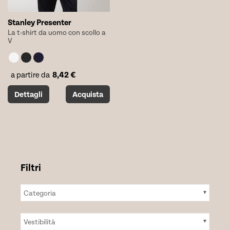
Stanley Presenter
La t-shirt da uomo con scollo a
V
8,42
€
a partire da
Questo
Dettagli
Acquista
prodotto
ha
più
varianti.
Le
opzioni
possono
essere
scelte
Categoria
nella
pagina
del
Vestibilità