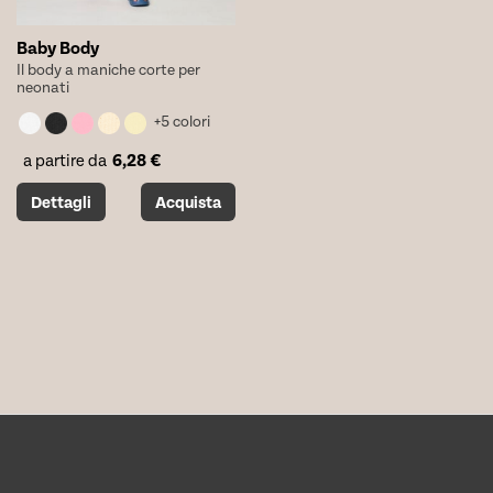
Baby Body
Il body a maniche corte per
neonati
+5 colori
6,28
€
a partire da
Questo
Dettagli
Acquista
prodotto
ha
più
varianti.
Le
opzioni
possono
essere
scelte
nella
pagina
del