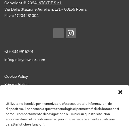
prodotto
Copyright © 2024
INTSYDE S.r.l.
Via Della Stazione Aurelia n. 171 – 00165 Roma
P.Iva: 17204281004
+39 3349915201
info@intsydewear.com
Cookie Policy
Privacy Policy
Termini e Condizioni
Chi siamo
Utilizziamo i cookie per memorizzare e/o accedere alle informazioni del
Contattaci per un preventivo
dispositivo. Il consenso a queste tecnologie ci permetterà di elaborare dati
come il comportamento di navigazione o ID unici su questo sito. Non
Contatti
acconsentire o ritirare il consenso può influire negativamente su alcune
caratteristiche e funzioni.