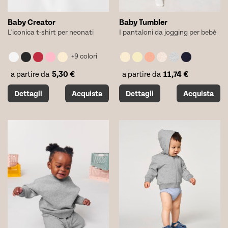
Baby Creator
Baby Tumbler
L'iconica t-shirt per neonati
I pantaloni da jogging per bebè
+9 colori
5,30
€
11,74
€
a partire da
a partire da
Questo
Questo
Dettagli
Acquista
Dettagli
Acquista
prodotto
prodotto
ha
ha
più
più
varianti.
varianti.
Le
Le
opzioni
opzioni
possono
possono
essere
essere
scelte
scelte
nella
nella
pagina
pagina
del
del