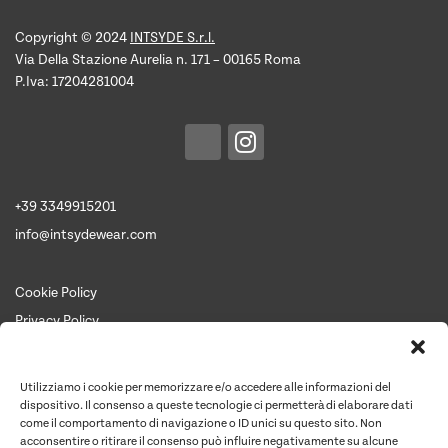
del
del
prodotto
prodotto
Copyright © 2024
INTSYDE S.r.l.
Via Della Stazione Aurelia n. 171 – 00165 Roma
P.Iva: 17204281004
+39 3349915201
info@intsydewear.com
Cookie Policy
Privacy Policy
Termini e Condizioni
Chi siamo
Utilizziamo i cookie per memorizzare e/o accedere alle informazioni del
Contattaci per un preventivo
dispositivo. Il consenso a queste tecnologie ci permetterà di elaborare dati
come il comportamento di navigazione o ID unici su questo sito. Non
Contatti
acconsentire o ritirare il consenso può influire negativamente su alcune