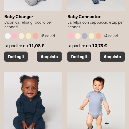
prodotto
prodotto
Baby Changer
Baby Connector
L'iconica felpa girocollo per
La felpa con cappuccio e zip per
neonati
neonati
+5 colori
+4 colori
11,08
€
13,73
€
a partire da
a partire da
Questo
Questo
Dettagli
Acquista
Dettagli
Acquista
prodotto
prodotto
ha
ha
più
più
varianti.
varianti.
Le
Le
opzioni
opzioni
possono
possono
essere
essere
scelte
scelte
nella
nella
pagina
pagina
del
del