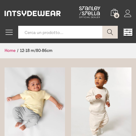
0
Cerca
Home
/
12-18 m/80-86cm