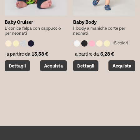
prodotto
prodotto
Baby Cruiser
Baby Body
L'iconica felpa con cappuccio
Il body a maniche corte per
per neonati
neonati
+5 colori
13,38
€
6,28
€
a partire da
a partire da
Questo
Questo
Dettagli
Acquista
Dettagli
Acquista
prodotto
prodotto
ha
ha
più
più
varianti.
varianti.
Le
Le
opzioni
opzioni
possono
possono
essere
essere
scelte
scelte
nella
nella
pagina
pagina