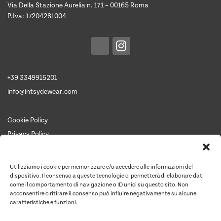
Via Della Stazione Aurelia n. 171 – 00165 Roma
P.Iva: 17204281004
+39 3349915201
info@intsydewear.com
Cookie Policy
Privacy Policy
Termini e Condizioni
Chi siamo
Utilizziamo i cookie per memorizzare e/o accedere alle informazioni del
Contattaci per un preventivo
dispositivo. Il consenso a queste tecnologie ci permetterà di elaborare dati
come il comportamento di navigazione o ID unici su questo sito. Non
Contatti
acconsentire o ritirare il consenso può influire negativamente su alcune
caratteristiche e funzioni.