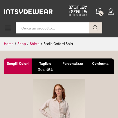
0
Cerca
Home
/
Shop
/
Shirts
/
Stella Oxford Shirt
Scegli i Colori
Taglie e
Personalizza
Conferma
Quantità