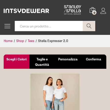
0
Cerca
Home
/
Shop
/
Tees
/
Stella Expresser 2.0
Scegli i Colori
Taglie e
Personalizza
Conferma
Quantità