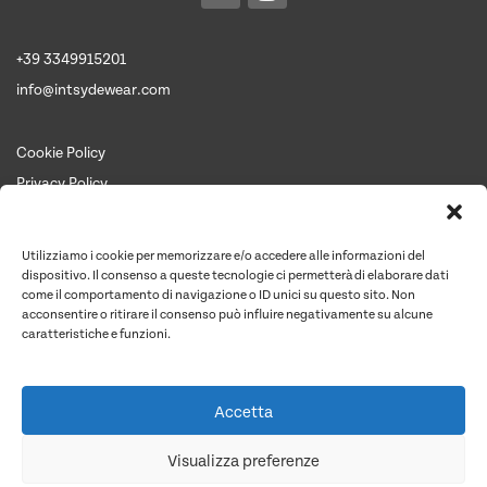
+39 3349915201
info@intsydewear.com
Cookie Policy
Privacy Policy
Termini e Condizioni
Chi siamo
Utilizziamo i cookie per memorizzare e/o accedere alle informazioni del
Contattaci per un preventivo
dispositivo. Il consenso a queste tecnologie ci permetterà di elaborare dati
come il comportamento di navigazione o ID unici su questo sito. Non
Contatti
acconsentire o ritirare il consenso può influire negativamente su alcune
caratteristiche e funzioni.
Preventivo
Accetta
Quantità articoli
Costo unit. medio
Costo articoli
Totale netto
Visualizza preferenze
Personalizzazioni
IVA 22%