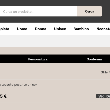
Cerca
pleta
Uomo
Donna
Unisex
Bambino
Neonat
Personalizza
Conferma
Stile:
n tessuto pesante unisex
65
€
Vedi De