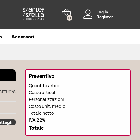
Log in
Register
0
o
Accessori
Preventivo
Quantità articoli
STTU078
Costo articoli
Personalizzazioni
Costo unit. medio
Totale netto
IVA 22%
ttagli
Totale