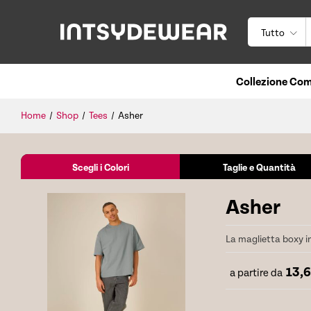
Tutto
Collezione Com
Home
/
Shop
/
Tees
/
Asher
Scegli i Colori
Taglie e Quantità
Asher
La maglietta boxy i
13,
a partire da