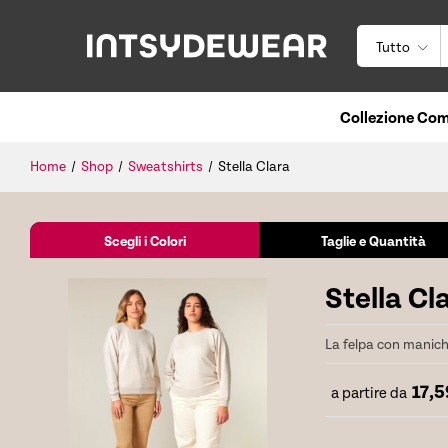
Tutto
Collezione Com
Home
/
Shop
/
Sweatshirts
/
Stella Clara
Scegli i Colori
Taglie e Quantità
Stella Cl
La felpa con manic
17,
a partire da