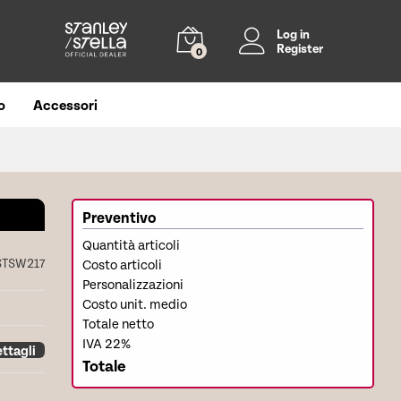
Log in
Register
0
o
Accessori
Preventivo
Quantità articoli
STSW217
Costo articoli
Personalizzazioni
Costo unit. medio
Totale netto
IVA 22%
ttagli
Totale