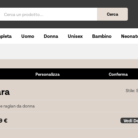
Cerca
pleta
Uomo
Donna
Unisex
Bambino
Neonat
Personalizza
Conferma
ara
Stile:
he raglan da donna
59
€
Vedi De