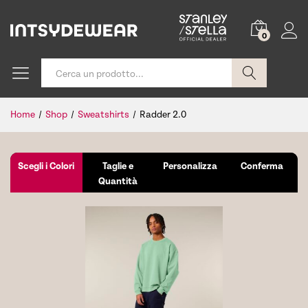
0
Cerca
Home
/
Shop
/
Sweatshirts
/
Radder 2.0
Scegli i Colori
Taglie e
Personalizza
Conferma
Quantità