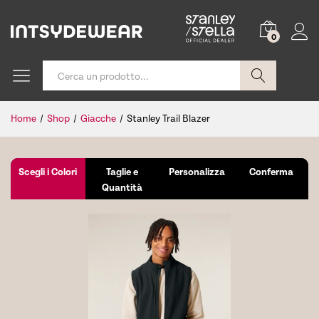
0
Cerca
Home
/
Shop
/
Giacche
/
Stanley Trail Blazer
Scegli i Colori
Taglie e
Personalizza
Conferma
Quantità