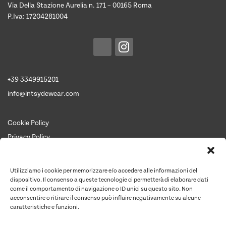
Via Della Stazione Aurelia n. 171 – 00165 Roma
P.Iva: 17204281004
+39 3349915201
info@intsydewear.com
Cookie Policy
Privacy Policy
Termini e Condizioni
Chi siamo
Utilizziamo i cookie per memorizzare e/o accedere alle informazioni del
Contattaci per un preventivo
dispositivo. Il consenso a queste tecnologie ci permetterà di elaborare dati
come il comportamento di navigazione o ID unici su questo sito. Non
Contatti
acconsentire o ritirare il consenso può influire negativamente su alcune
caratteristiche e funzioni.