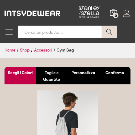
0
Cerca
Home
/
Shop
/
Accessori
/
Gym Bag
Scegli i Colori
Taglie e
Personalizza
Conferma
Quantità