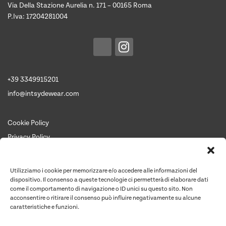
Via Della Stazione Aurelia n. 171 – 00165 Roma
P.Iva: 17204281004
+39 3349915201
info@intsydewear.com
Cookie Policy
Privacy Policy
Termini e Condizioni
Chi siamo
Utilizziamo i cookie per memorizzare e/o accedere alle informazioni del
Contattaci per un preventivo
dispositivo. Il consenso a queste tecnologie ci permetterà di elaborare dati
come il comportamento di navigazione o ID unici su questo sito. Non
Contatti
acconsentire o ritirare il consenso può influire negativamente su alcune
caratteristiche e funzioni.