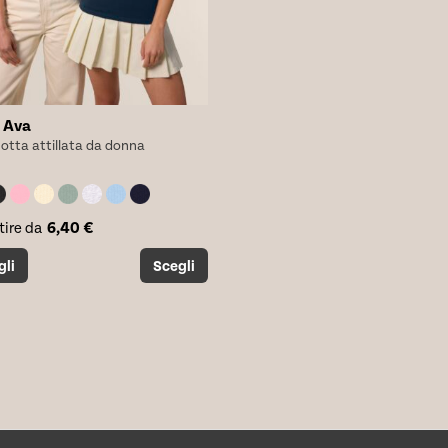
a Ava
otta attillata da donna
6,40
€
tire da
o
gli
Scegli
tto
i.
i
no