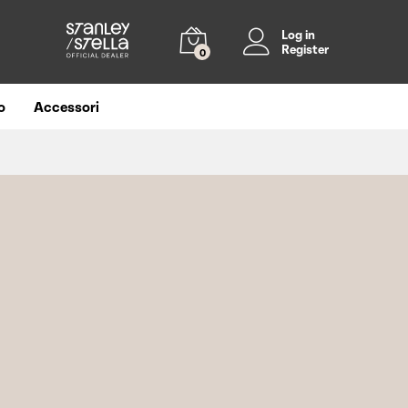
Log in
Register
0
o
Accessori