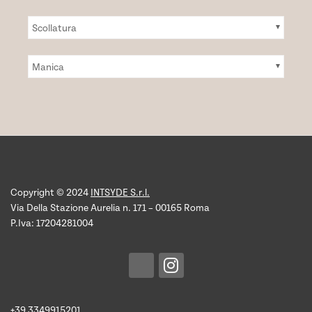
prodotto
Scollatura
Manica
Copyright © 2024
INTSYDE S.r.l.
Via Della Stazione Aurelia n. 171 – 00165 Roma
P.Iva: 17204281004
+39 3349915201