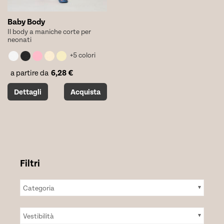
Baby Body
Il body a maniche corte per
neonati
+5 colori
6,28
€
a partire da
Questo
Dettagli
Acquista
prodotto
ha
più
varianti.
Le
opzioni
possono
essere
scelte
Categoria
nella
pagina
del
Vestibilità