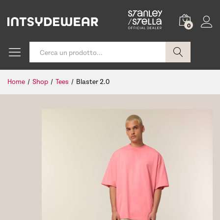
0
Cerca
Home
/
Shop
/
Tees
/
Blaster 2.0