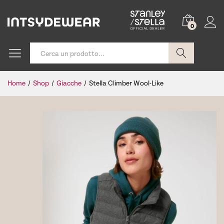
0
Cerca
Home
/
Shop
/
Giacche
/
Stella Climber Wool-Like