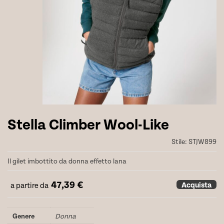
Stella Climber Wool-Like
Stile:
STJW899
Il gilet imbottito da donna effetto lana
47,39
€
Acquista
a partire da
Genere
Donna